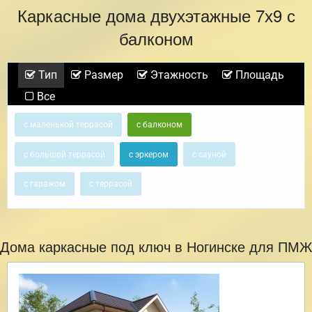
Каркасные дома двухэтажные 7х9 с
балконом
Тип
Размер
Этажность
Площадь
Все
с маленькой террасой
с балконом
с большой террасой
с эркером
с сауной
с гаражом
с террасой
Дома каркасные под ключ в Ногинске для ПМЖ