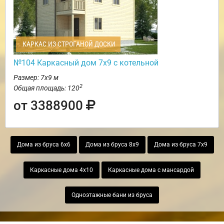
КАРКАС ИЗ СТРОГАНОЙ ДОСКИ
№104 Каркасный дом 7х9 с котельной
Размер: 7х9 м
2
Общая площадь: 120
от 3388900
Дома из бруса 6х6
Дома из бруса 8х9
Дома из бруса 7х9
Каркасные дома 4х10
Каркасные дома с мансардой
Одноэтажные бани из бруса