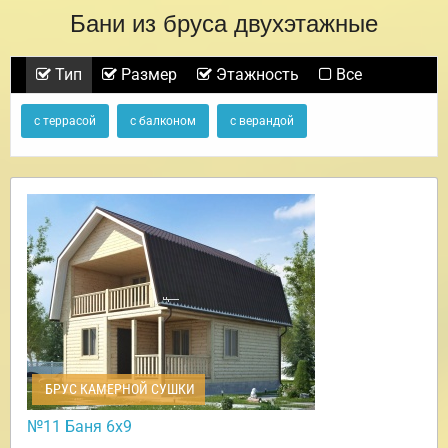
Бани из бруса двухэтажные
Тип
Размер
Этажность
Все
с террасой
с балконом
с верандой
БРУС КАМЕРНОЙ СУШКИ
№11 Баня 6х9