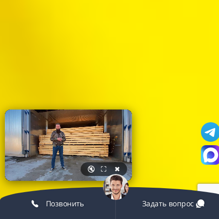
🔇
⛶
✖
Позвонить
Задать вопрос