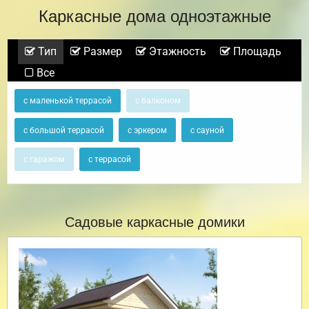
Каркасные дома одноэтажные
Тип
Размер
Этажность
Площадь
Все
с маленькой террасой
с балконом
с большой террасой
с эркером
с сауной
с гаражом
с террасой
Садовые каркасные домики