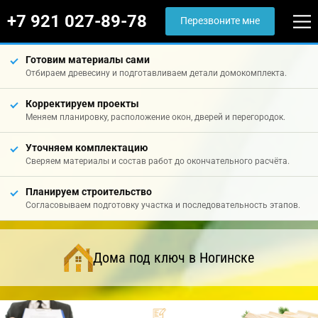
+7 921 027-89-78
Перезвоните мне
Готовим материалы сами
Отбираем древесину и подготавливаем детали домокомплекта.
Корректируем проекты
Меняем планировку, расположение окон, дверей и перегородок.
Уточняем комплектацию
Сверяем материалы и состав работ до окончательного расчёта.
Планируем строительство
Согласовываем подготовку участка и последовательность этапов.
Дома под ключ в Ногинске