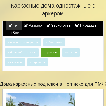
Каркасные дома одноэтажные с
эркером
Тип
Размер
Этажность
Площадь
Все
с маленькой террасой
с балконом
с большой террасой
с эркером
с сауной
с гаражом
с террасой
Дома каркасные под ключ в Ногинске для ПМЖ