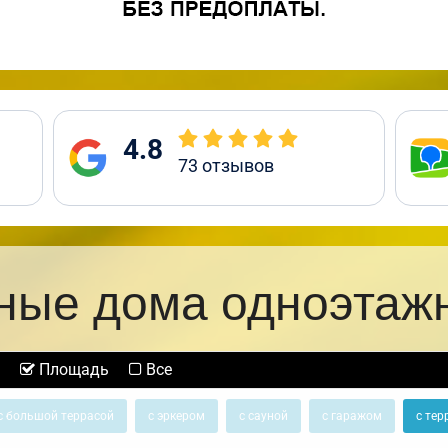
4.8
73
отзывов
ные дома одноэтаж
Площадь
Все
с большой террасой
с эркером
с сауной
с гаражом
с тер