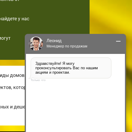
найдете у нас
могут
Леонид
Менеджер по продажам
Здравствуйте! Я могу 
проконсультировать Вас по нашим 
акциям и проектам.
виды домов.
Только что
ектов, которые можно подстроить по
жных и дешевых до огромных