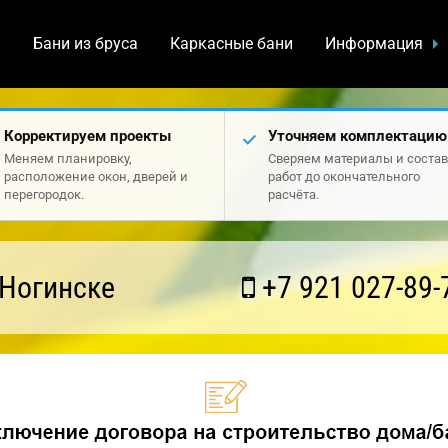
а
Бани из бруса
Каркасные бани
Информация
Корректируем проекты
Уточняем комплектацию
Меняем планировку,
Сверяем материалы и состав
расположение окон, дверей и
работ до окончательного
перегородок.
расчёта.
 Ногинске
+7 921 027-89-