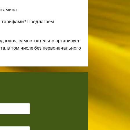
 камина.
и тарифами? Предлагаем
д ключ, самостоятельно организует
та, в том числе без первоначального