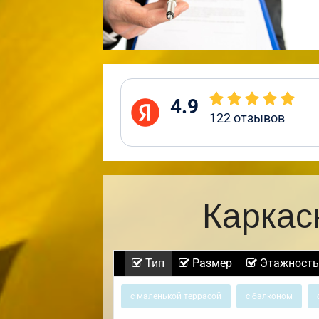
4.9
122
отзывов
Каркас
Тип
Размер
Этажность
с маленькой террасой
с балконом