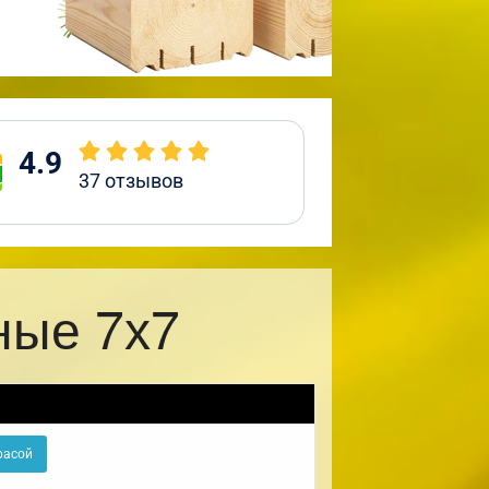
4.9
37
отзывов
ные 7х7
расой