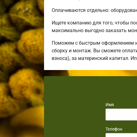
Оплачиваются отдельно: оборудовани
Ищете компанию для того, чтобы п
максимально выгодно заказать мон
Поможем с быстрым оформлением ип
сборку и монтаж. Вы сможете оплати
взноса), за материнский капитал. И
Имя
Телефон