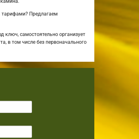
 камина.
и тарифами? Предлагаем
д ключ, самостоятельно организует
та, в том числе без первоначального