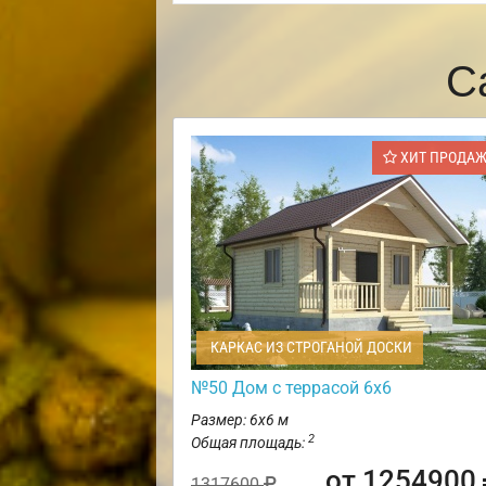
С
ХИТ ПРОДА
КАРКАС ИЗ СТРОГАНОЙ ДОСКИ
№50 Дом с террасой 6х6
Размер: 6х6 м
2
Общая площадь:
от 1254900
1317600