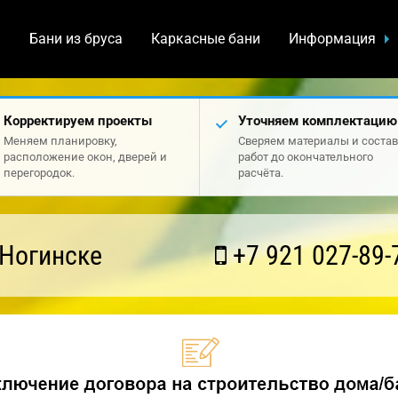
а
Бани из бруса
Каркасные бани
Информация
Корректируем проекты
Уточняем комплектацию
Меняем планировку,
Сверяем материалы и состав
расположение окон, дверей и
работ до окончательного
перегородок.
расчёта.
 Ногинске
+7 921 027-89-