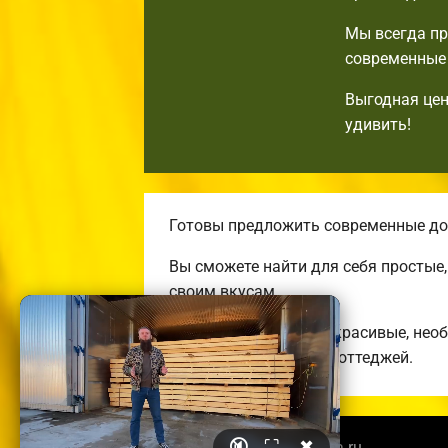
Мы всегда пр
современные 
Выгодная цен
удивить!
Готовы предложить современные дом
Вы сможете найти для себя простые
своим вкусам.
Строим комфортные, красивые, нео
энергоэффективных коттеджей.
🔇
⛶
✖
© 2026 noginskbrusdoma.ru