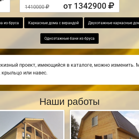
от 1342900
1410000
а из бруса
Каркасные дома с верандой
Двухэтажные каркасные до
Одноэтажные бани из бруса
изный проект, имеющийся в каталоге, можно изменить. М
, крыльцо или навес.
Наши работы