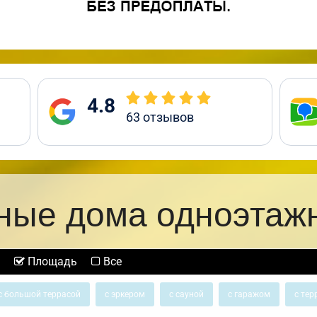
4.8
63
отзывов
ные дома одноэтаж
Площадь
Все
с большой террасой
с эркером
с сауной
с гаражом
с тер