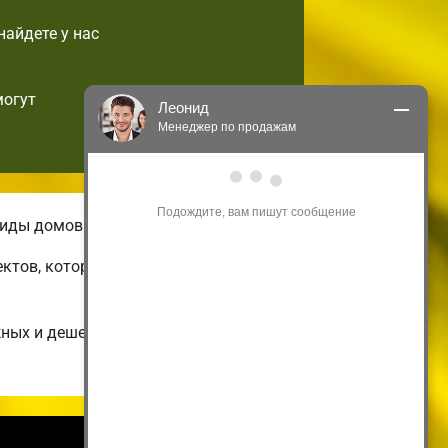
найдете у нас
могут
Леонид
Менеджер по продажам
Здравствуйте! Я могу 
проконсультировать Вас по нашим 
акциям и проектам.
виды домов.
Только что
ектов, которые можно подстроить по
жных и дешевых до огромных