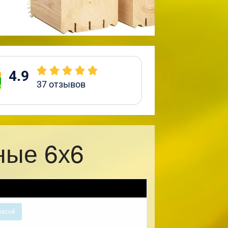
4.9
37
отзывов
ные 6х6
расой