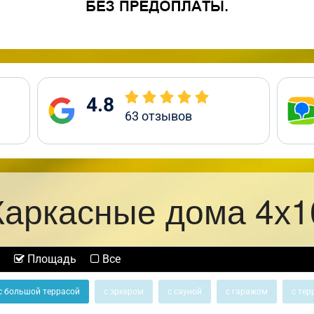
4.8
63
отзывов
Каркасные дома 4х1
Площадь
Все
с большой террасой
с эркером
с сауной
с гаражом
с тер