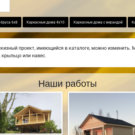
 бруса 6х8
Каркасные дома 4х10
Каркасные дома с верандой
К
изный проект, имеющийся в каталоге, можно изменить. М
, крыльцо или навес.
Наши работы