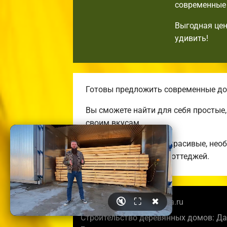
современные 
Выгодная цен
удивить!
Готовы предложить современные дом
Вы сможете найти для себя простые
своим вкусам.
Строим комфортные, красивые, нео
энергоэффективных коттеджей.
🔇
⛶
✖
© 2026 noginskbrusdoma.ru
Строительство деревянных домов: Да