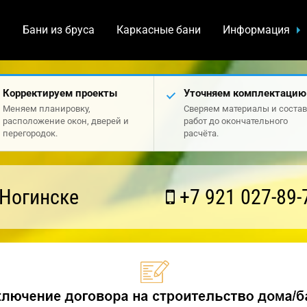
а
Бани из бруса
Каркасные бани
Информация
Корректируем проекты
Уточняем комплектацию
Меняем планировку,
Сверяем материалы и состав
расположение окон, дверей и
работ до окончательного
перегородок.
расчёта.
 Ногинске
+7 921 027-89-