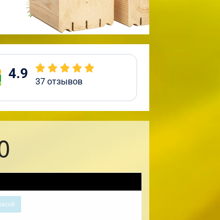
4.9
37
отзывов
0
расой