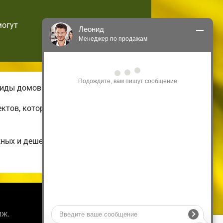
могут
Леонид
Менеджер по продажам
Здравствуйте! Я могу 
проконсультировать Вас по нашим 
акциям и проектам.
виды домов.
Только что
ектов, которые можно подстроить по
жных и дешевых до огромных
Информация
мж.