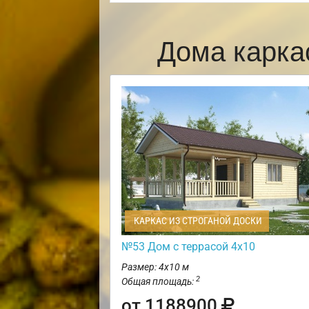
Дома карка
КАРКАС ИЗ СТРОГАНОЙ ДОСКИ
№53 Дом с террасой 4х10
Размер: 4х10 м
2
Общая площадь:
от 1188900