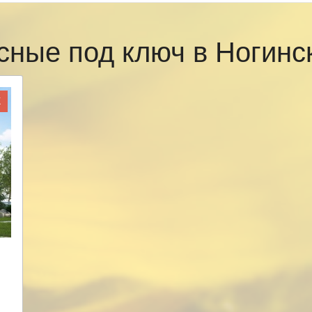
сные под ключ в Ногин
Ж