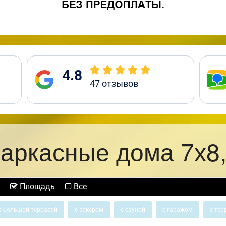
4.8
47
отзывов
аркасные дома 7х8
Площадь
Все
с большой террасой
с эркером
с сауной
с гаражом
с тер