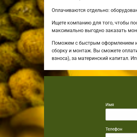
Оплачиваются отдельно: оборудовани
Ищете компанию для того, чтобы п
максимально выгодно заказать мон
Поможем с быстрым оформлением ип
сборку и монтаж. Вы сможете оплати
взноса), за материнский капитал. И
Имя
Телефон