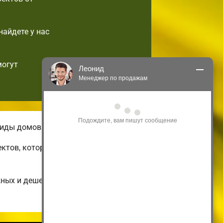
найдете у нас
могут
Леонид
Менеджер по продажам
Здравствуйте! Я могу 
проконсультировать Вас по нашим 
акциям и проектам.
виды домов.
Только что
ектов, которые можно подстроить по
жных и дешевых до огромных