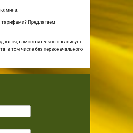
 камина.
и тарифами? Предлагаем
д ключ, самостоятельно организует
та, в том числе без первоначального