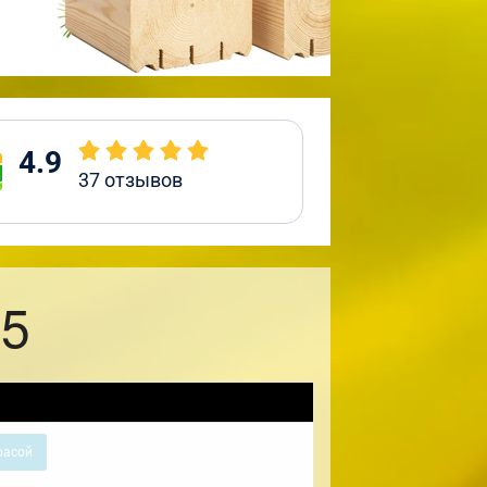
4.9
37
отзывов
,5
расой