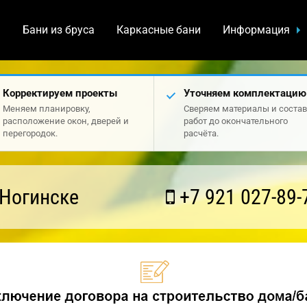
а
Бани из бруса
Каркасные бани
Информация
Корректируем проекты
Уточняем комплектацию
Меняем планировку,
Сверяем материалы и состав
расположение окон, дверей и
работ до окончательного
перегородок.
расчёта.
 Ногинске
+7 921 027-89-