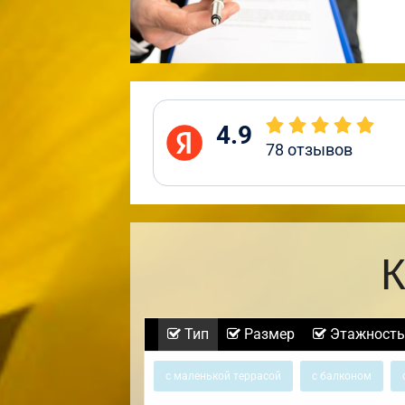
4.9
78
отзывов
К
Тип
Размер
Этажность
с маленькой террасой
с балконом