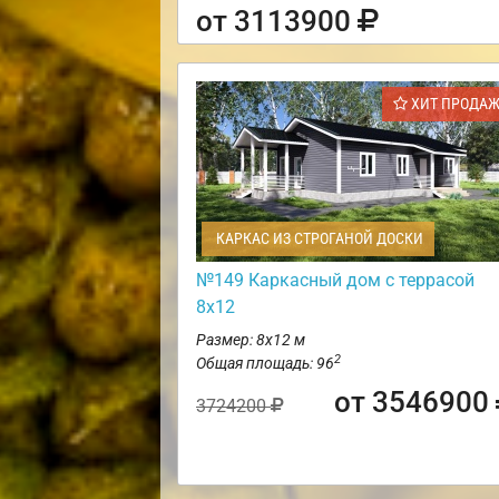
от 3113900
ХИТ ПРОДА
КАРКАС ИЗ СТРОГАНОЙ ДОСКИ
№149 Каркасный дом с террасой
8х12
Размер: 8х12 м
2
Общая площадь: 96
от 3546900
3724200