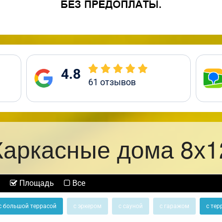
4.8
61
отзывов
Каркасные дома 8х1
Площадь
Все
с большой террасой
с эркером
с сауной
с гаражом
с тер