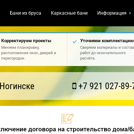
а
Бани из бруса
Каркасные бани
Информация
Корректируем проекты
Уточняем комплектацию
Меняем планировку,
Сверяем материалы и состав
расположение окон, дверей и
работ до окончательного
перегородок.
расчёта.
 Ногинске
+7 921 027-89-