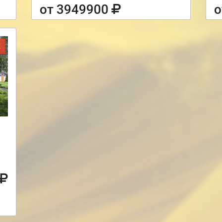
от 3949900
о
Ж