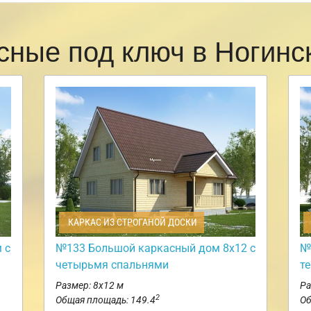
сные под ключ в Ногин
КАРКАС ИЗ СТРОГАНОЙ ДОСКИ
 с
№133 Большой каркасный дом 8х12 с
№
четырьмя спальнями
т
Размер: 8х12 м
Ра
2
Общая площадь: 149.4
Об