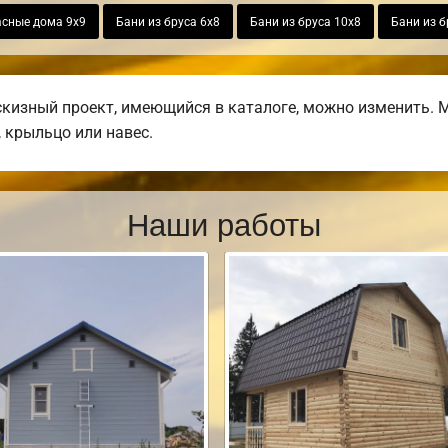
асные дома 9х9
Бани из бруса 6х8
Бани из бруса 10х8
Бани из б
изный проект, имеющийся в каталоге, можно изменить. М
, крыльцо или навес.
Наши работы