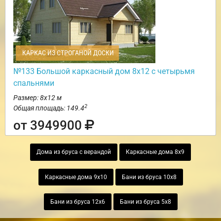
КАРКАС ИЗ СТРОГАНОЙ ДОСКИ
№133 Большой каркасный дом 8х12 с четырьмя
спальнями
Размер: 8х12 м
2
Общая площадь: 149.4
от 3949900
Дома из бруса с верандой
Каркасные дома 8х9
Каркасные дома 9х10
Бани из бруса 10х8
Бани из бруса 12х6
Бани из бруса 5х8