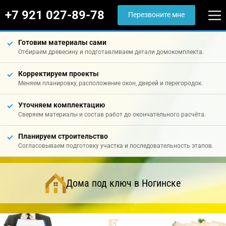
+7 921 027-89-78
Перезвоните мне
Готовим материалы сами
Отбираем древесину и подготавливаем детали домокомплекта.
Корректируем проекты
Меняем планировку, расположение окон, дверей и перегородок.
Уточняем комплектацию
Сверяем материалы и состав работ до окончательного расчёта.
Планируем строительство
Согласовываем подготовку участка и последовательность этапов.
Дома под ключ в Ногинске