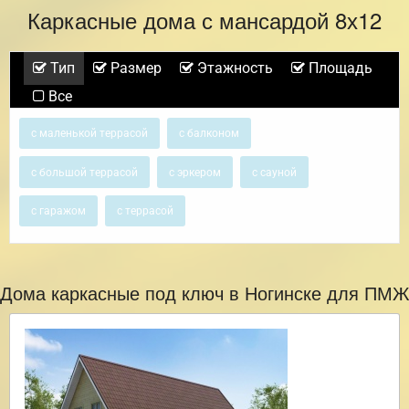
Каркасные дома с мансардой 8х12
Тип
Размер
Этажность
Площадь
Все
с маленькой террасой
с балконом
с большой террасой
с эркером
с сауной
с гаражом
с террасой
Дома каркасные под ключ в Ногинске для ПМЖ