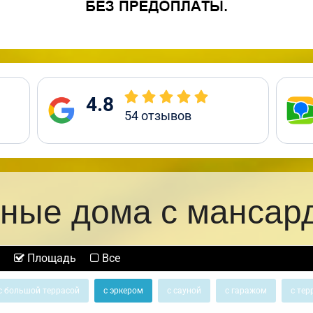
4.8
54
отзывов
ные дома с мансар
Площадь
Все
с большой террасой
с эркером
с сауной
с гаражом
с тер