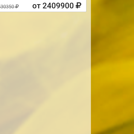
от 2409900
530350