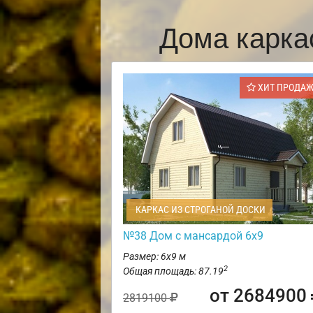
Дома карка
ХИТ ПРОДА
КАРКАС ИЗ СТРОГАНОЙ ДОСКИ
№38 Дом с мансардой 6х9
Размер: 6х9 м
2
Общая площадь: 87.19
от 2684900
2819100