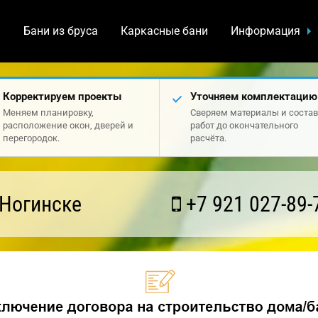
а
Бани из бруса
Каркасные бани
Информация
Корректируем проекты
Уточняем комплектацию
Меняем планировку,
Сверяем материалы и состав
расположение окон, дверей и
работ до окончательного
перегородок.
расчёта.
 Ногинске
+7 921 027-89-