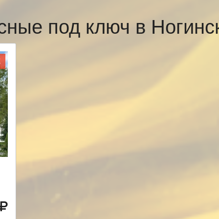
сные под ключ в Ногин
Ж