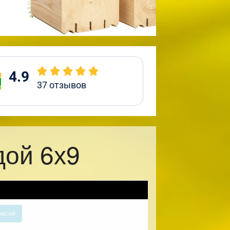
4.9
37
отзывов
дой 6х9
расой