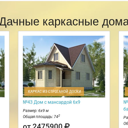
Дачные каркасные дом
КАРКАС ИЗ СТРОГАНОЙ ДОСКИ
№43 Дом с мансардой 6х9
№
б
Размер: 6х9 м
2
Общая площадь: 74
Ра
Об
от 2475900