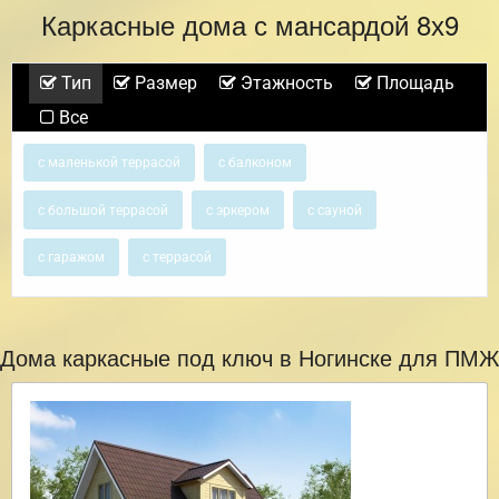
Каркасные дома с мансардой 8х9
Тип
Размер
Этажность
Площадь
Все
с маленькой террасой
с балконом
с большой террасой
с эркером
с сауной
с гаражом
с террасой
Дома каркасные под ключ в Ногинске для ПМЖ