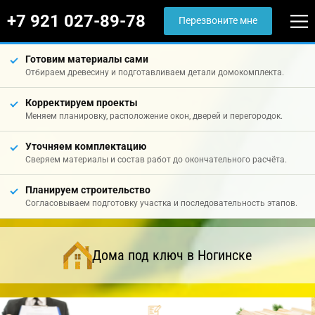
+7 921 027-89-78
Перезвоните мне
Готовим материалы сами
Отбираем древесину и подготавливаем детали домокомплекта.
Корректируем проекты
Меняем планировку, расположение окон, дверей и перегородок.
Уточняем комплектацию
Сверяем материалы и состав работ до окончательного расчёта.
Планируем строительство
Согласовываем подготовку участка и последовательность этапов.
Дома под ключ в Ногинске