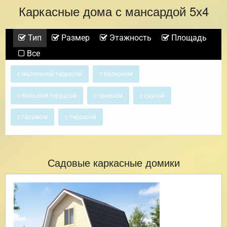
Каркасные дома с мансардой 5х4
Тип
Размер
Этажность
Площадь
Все
с маленькой террасой
с балконом
с большой террасой
с эркером
с сауной
с гаражом
с террасой
Садовые каркасные домики