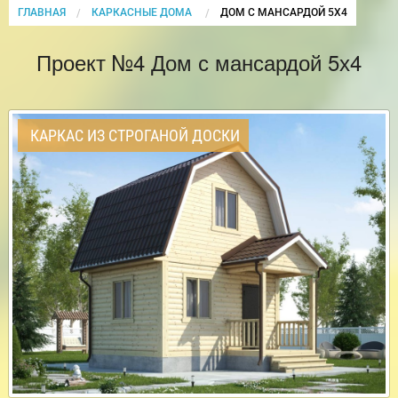
ГЛАВНАЯ
КАРКАСНЫЕ ДОМА
CURRENT:
ДОМ С МАНСАРДОЙ 5Х4
Проект №4 Дом с мансардой 5х4
КАРКАС ИЗ СТРОГАНОЙ ДОСКИ