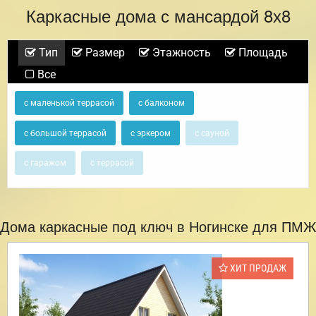
Каркасные дома с мансардой 8х8
Тип
Размер
Этажность
Площадь
Все
с маленькой террасой
с балконом
с большой террасой
с эркером
с сауной
с гаражом
с террасой
Дома каркасные под ключ в Ногинске для ПМЖ
ХИТ ПРОДАЖ