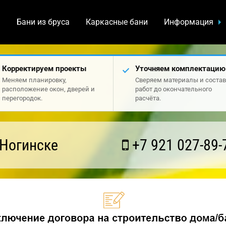
а
Бани из бруса
Каркасные бани
Информация
Корректируем проекты
Уточняем комплектацию
Меняем планировку,
Сверяем материалы и состав
расположение окон, дверей и
работ до окончательного
перегородок.
расчёта.
 Ногинске
+7 921 027-89-