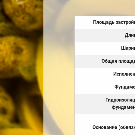
Площадь застрой
Дли
Шири
Общая площа
Исполне
Фундаме
Гидроизоля
фундамен
Основание (обвяз