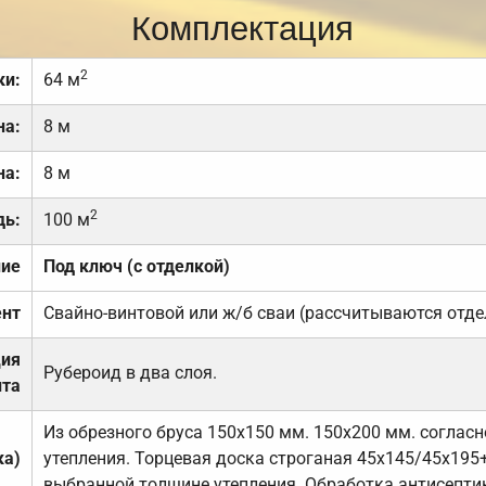
Комплектация
2
ки:
64 м
на:
8 м
на:
8 м
2
дь:
100 м
ние
Под ключ (с отделкой)
нт
Свайно-винтовой или ж/б сваи (рассчитываются отде
ция
Рубероид в два слоя.
та
Из обрезного бруса 150х150 мм. 150х200 мм. соглас
ка)
утепления. Торцевая доска строганая 45х145/45х195+
выбранной толщине утепления. Обработка антисепти