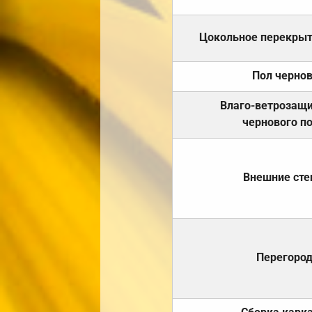
Цокольное перекры
Пол черно
Влаго-ветрозащ
чернового п
Внешние ст
Перегоро