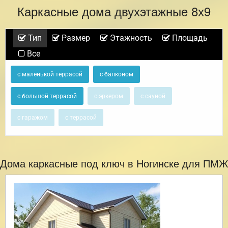
Каркасные дома двухэтажные 8х9
Тип
Размер
Этажность
Площадь
Все
с маленькой террасой
с балконом
с большой террасой
с эркером
с сауной
с гаражом
с террасой
Дома каркасные под ключ в Ногинске для ПМЖ