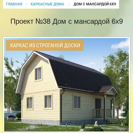
ГЛАВНАЯ
КАРКАСНЫЕ ДОМА
CURRENT:
ДОМ С МАНСАРДОЙ 6Х9
Проект №38 Дом с мансардой 6х9
КАРКАС ИЗ СТРОГАНОЙ ДОСКИ