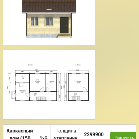
Каркасный
Толщина
2299900
дом (150
6х9
утепления
Заказать