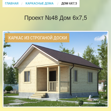
ГЛАВНАЯ
КАРКАСНЫЕ ДОМА
CURRENT:
ДОМ 6Х7,5
Проект №48 Дом 6х7,5
КАРКАС ИЗ СТРОГАНОЙ ДОСКИ