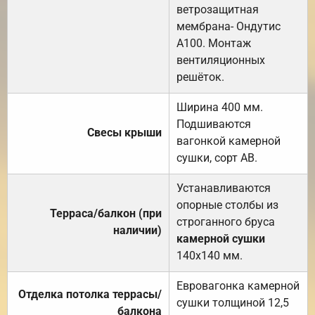
ветрозащитная
мембрана- Ондутис
А100. Монтаж
вентиляционных
решёток.
Ширина 400 мм.
Подшиваются
Свесы крыши
вагонкой камерной
сушки, сорт АВ.
Устанавливаются
опорные столбы из
Терраса/балкон (при
строганного бруса
наличии)
камерной сушки
140х140 мм.
Евровагонка камерной
Отделка потолка террасы/
сушки толщиной 12,5
балкона