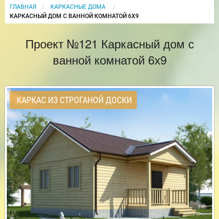
ГЛАВНАЯ
КАРКАСНЫЕ ДОМА
CURRENT:
КАРКАСНЫЙ ДОМ С ВАННОЙ КОМНАТОЙ 6Х9
Проект №121 Каркасный дом с
ванной комнатой 6х9
КАРКАС ИЗ СТРОГАНОЙ ДОСКИ