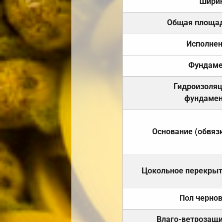
Шири
Общая площа
Исполне
Фундаме
Гидроизоля
фундамен
Основание (обвяз
Цокольное перекры
Пол черно
Влаго-ветрозащ