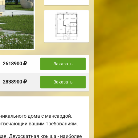
2618900
Заказать
2838900
Заказать
никального дома с мансардой,
ю отвечающий вашим требованиям.
ая. Двухскатная крыша - наиболее