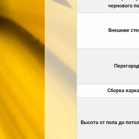
чернового п
Внешние ст
Перегоро
Сборка карк
Высота от пола до пото