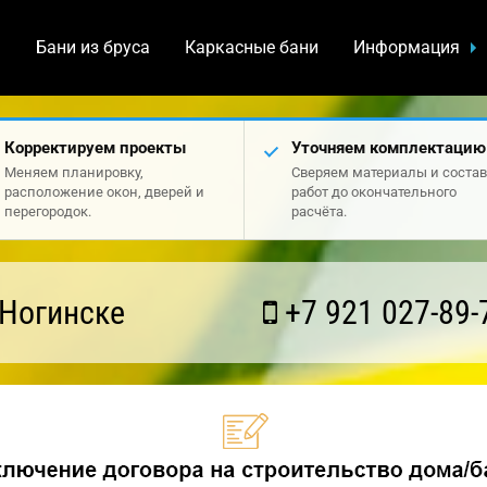
а
Бани из бруса
Каркасные бани
Информация
Корректируем проекты
Уточняем комплектацию
Меняем планировку,
Сверяем материалы и состав
расположение окон, дверей и
работ до окончательного
перегородок.
расчёта.
 Ногинске
+7 921 027-89-