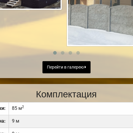
Перейти в галерею
Комплектация
2
ки:
85 м
на:
9 м