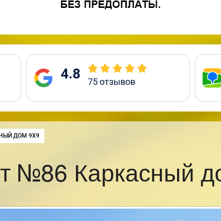
4.8
75
отзывов
:
НЫЙ ДОМ 9Х9
т №86 Каркасный д