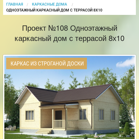
ГЛАВНАЯ
КАРКАСНЫЕ ДОМА
CURRENT:
ОДНОЭТАЖНЫЙ КАРКАСНЫЙ ДОМ С ТЕРРАСОЙ 8Х10
Проект №108 Одноэтажный
каркасный дом с террасой 8х10
КАРКАС ИЗ СТРОГАНОЙ ДОСКИ