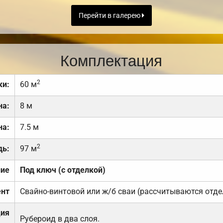
Перейти в галерею
Комплектация
2
ки:
60 м
на:
8 м
на:
7.5 м
2
дь:
97 м
ние
Под ключ (с отделкой)
нт
Свайно-винтовой или ж/б сваи (рассчитываются отде
ция
Рубероид в два слоя.