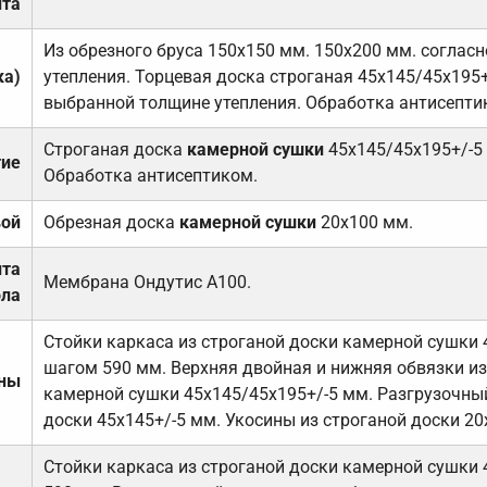
та
Из обрезного бруса 150х150 мм. 150х200 мм. соглас
ка)
утепления. Торцевая доска строганая 45х145/45х195+
выбранной толщине утепления. Обработка антисепти
Строганая доска
камерной сушки
45х145/45х195+/-5
тие
Обработка антисептиком.
вой
Обрезная доска
камерной сушки
20х100 мм.
ита
Мембрана Ондутис А100.
ола
Стойки каркаса из строганой доски камерной сушки 
шагом 590 мм. Верхняя двойная и нижняя обвязки из
ены
камерной сушки 45х145/45х195+/-5 мм. Разгрузочный
доски 45х145+/-5 мм. Укосины из строганой доски 20
Стойки каркаса из строганой доски камерной сушки 