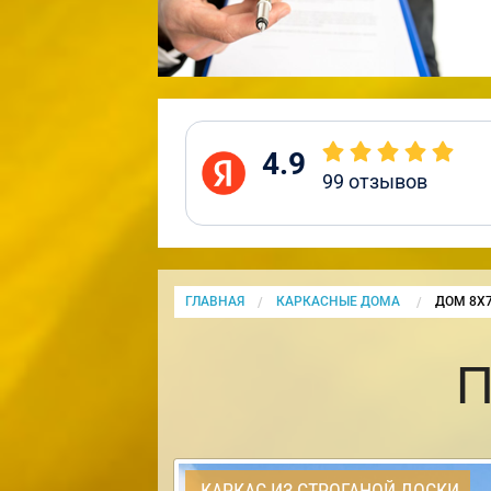
4.9
99
отзывов
ГЛАВНАЯ
КАРКАСНЫЕ ДОМА
CURRENT
ДОМ 8Х7
П
КАРКАС ИЗ СТРОГАНОЙ ДОСКИ