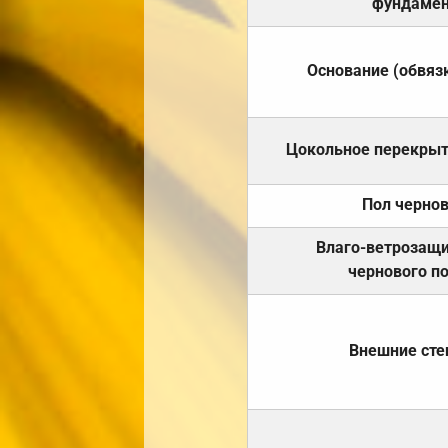
фундамен
Основание (обвяз
Цокольное перекры
Пол черно
Влаго-ветрозащ
чернового п
Внешние ст