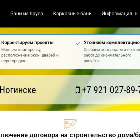
а
Бани из бруса
Каркасные бани
Информация
Корректируем проекты
Уточняем комплектацию
Меняем планировку,
Сверяем материалы и состав
расположение окон, дверей и
работ до окончательного
перегородок.
расчёта.
 Ногинске
+7 921 027-89-