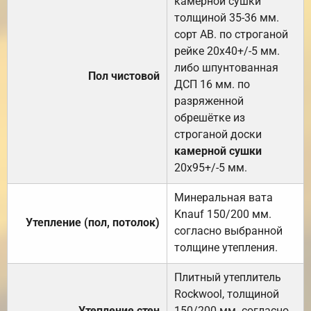
камерной сушки
толщиной 35-36 мм.
сорт АВ. по строганой
рейке 20х40+/-5 мм.
либо шпунтованная
Пол чистовой
ДСП 16 мм. по
разряженной
обрешётке из
строганой доски
камерной сушки
20х95+/-5 мм.
Минеральная вата
Knauf 150/200 мм.
Утепление (пол, потолок)
согласно выбранной
толщине утепления.
Плитный утеплитель
Rockwool, толщиной
Утепление стен
150/200 мм. согласно