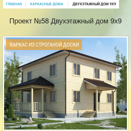
ГЛАВНАЯ
КАРКАСНЫЕ ДОМА
CURRENT:
ДВУХЭТАЖНЫЙ ДОМ 9Х9
Проект №58 Двухэтажный дом 9х9
КАРКАС ИЗ СТРОГАНОЙ ДОСКИ