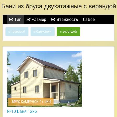
Бани из бруса двухэтажные с верандой
Тип
Размер
Этажность
Все
с террасой
с балконом
с верандой
БРУС КАМЕРНОЙ СУШКИ
№10 Баня 12х6