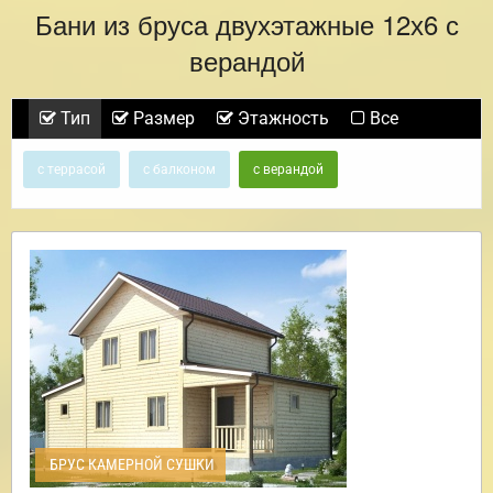
Бани из бруса двухэтажные 12х6 с
верандой
Тип
Размер
Этажность
Все
с террасой
с балконом
с верандой
БРУС КАМЕРНОЙ СУШКИ