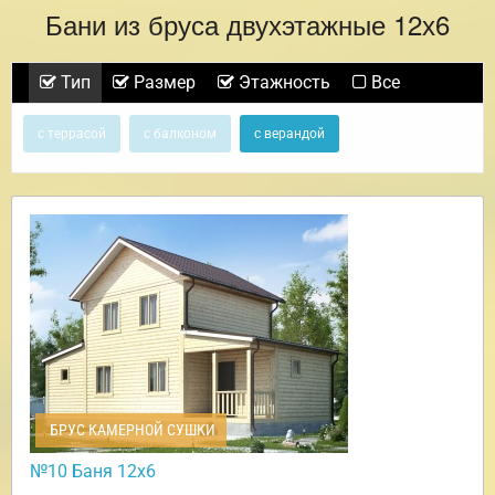
Бани из бруса двухэтажные 12х6
Тип
Размер
Этажность
Все
с террасой
с балконом
с верандой
БРУС КАМЕРНОЙ СУШКИ
№10 Баня 12х6