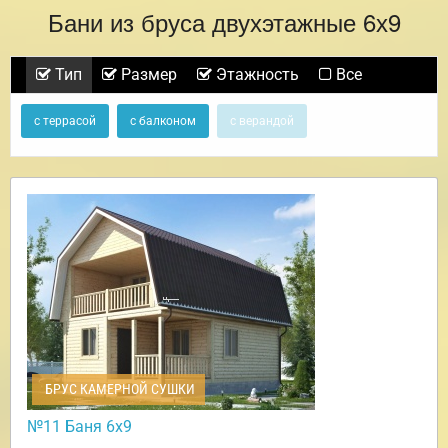
Бани из бруса двухэтажные 6х9
Тип
Размер
Этажность
Все
с террасой
с балконом
с верандой
БРУС КАМЕРНОЙ СУШКИ
№11 Баня 6х9