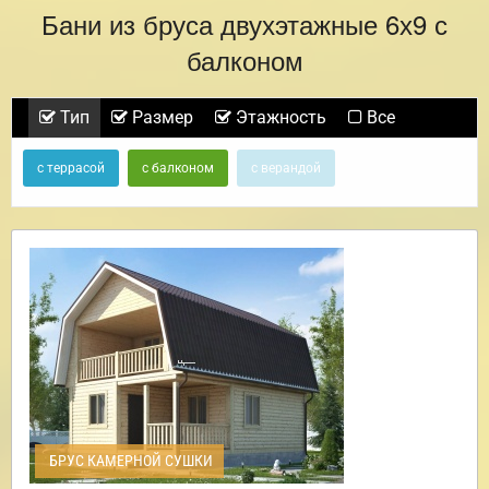
Бани из бруса двухэтажные 6х9 с
балконом
Тип
Размер
Этажность
Все
с террасой
с балконом
с верандой
БРУС КАМЕРНОЙ СУШКИ