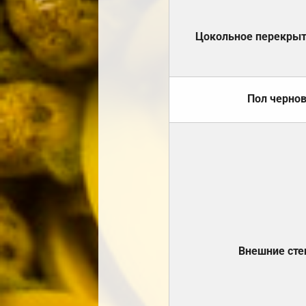
Цокольное перекры
Пол черно
Внешние ст