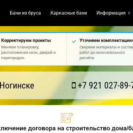
а
Бани из бруса
Каркасные бани
Информация
Корректируем проекты
Уточняем комплектацию
Меняем планировку,
Сверяем материалы и состав
расположение окон, дверей и
работ до окончательного
перегородок.
расчёта.
 Ногинске
+7 921 027-89-