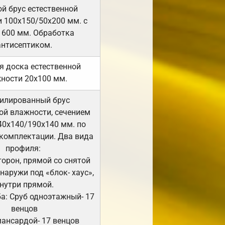
й брус естественной
 100х150/50х200 мм. с
 600 мм. Обработка
антисептиком.
я доска естественной
ности 20х100 мм.
илированный брус
ой влажности, сечением
40х140/190х140 мм. по
комплектации. Два вида
профиля:
сторон, прямой со снятой
Снаружи под «блок- хаус»,
нутри прямой.
а: Сруб одноэтажный- 17
венцов
мансардой- 17 венцов