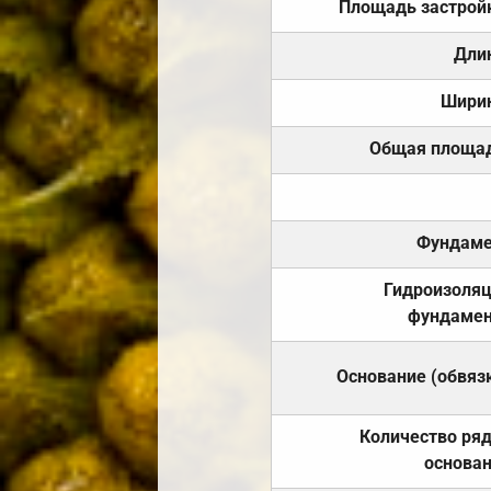
Площадь застрой
Дли
Шири
Общая площа
Фундаме
Гидроизоля
фундамен
Основание (обвяз
Количество ря
основа