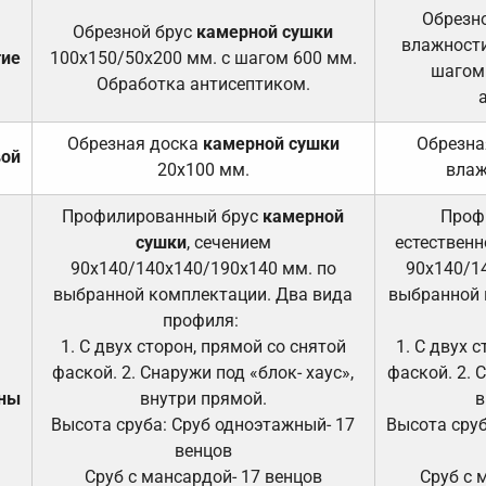
Обрезно
Обрезной брус
камерной сушки
влажности
тие
100х150/50х200 мм. с шагом 600 мм.
шагом
Обработка антисептиком.
Обрезная доска
камерной сушки
Обрезна
вой
20х100 мм.
влаж
Профилированный брус
камерной
Проф
сушки
, сечением
естественн
90х140/140х140/190х140 мм. по
90х140/1
выбранной комплектации. Два вида
выбранной 
профиля:
1. С двух сторон, прямой со снятой
1. С двух 
фаской. 2. Снаружи под «блок- хаус»,
фаской. 2. 
ены
внутри прямой.
в
Высота сруба: Сруб одноэтажный- 17
Высота сруб
венцов
Сруб с мансардой- 17 венцов
Сруб с 