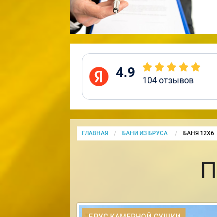
4.9
104
отзывов
ГЛАВНАЯ
БАНИ ИЗ БРУСА
CURRENT:
БАНЯ 12Х6
П
БРУС КАМЕРНОЙ СУШКИ