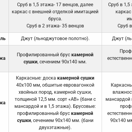
Сруб в 1,5 этажа- 17 венцов, далее
Сруб в 1,5
каркас с внешней отделкой имитацией
каркас
бруса.
им
Сруб в 2 этажа- 35 венцов
Сруб в
ель
Джут (льноджутовое полотно).
Джут (ль
Проф
Профилированный брус
камерной
ажа
естественн
сушки
, сечением 90х140 мм.
Каркасные: доска
камерной сушки
40х100 мм, обшитые евровагонкой
Каркасны
хвойных пород, камерной сушки,
влажност
толщиной 12,5 мм. сорт «АВ» (бани с
мансардой и
ажа
мансардой и в 1,5 этажа). Брусовые:
проф
профилированный брус
камерной
естественн
сушки
, сечением 90х140 мм. (бани
90х140 мм
двухэтажные).