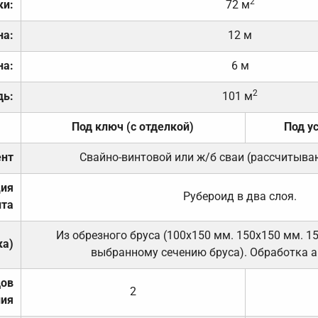
2
ки:
72 м
на:
12 м
на:
6 м
2
дь:
101 м
Под ключ (с отделкой)
Под у
нт
Свайно-винтовой или ж/б сваи (рассчитыва
ция
Рубероид в два слоя.
та
Из обрезного бруса (100х150 мм. 150х150 мм. 1
ка)
выбранному сечению бруса). Обработка а
дов
2
ния