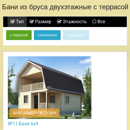
Бани из бруса двухэтажные с террасой
Тип
Размер
Этажность
Все
с террасой
с балконом
с верандой
БРУС КАМЕРНОЙ СУШКИ
№11 Баня 6х9