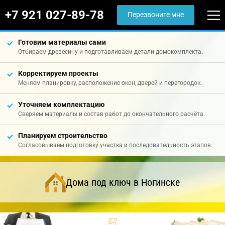
+7 921 027-89-78
Перезвоните мне
Готовим материалы сами
Отбираем древесину и подготавливаем детали домокомплекта.
Корректируем проекты
Меняем планировку, расположение окон, дверей и перегородок.
Уточняем комплектацию
Сверяем материалы и состав работ до окончательного расчёта.
Планируем строительство
Согласовываем подготовку участка и последовательность этапов.
Дома под ключ в Ногинске