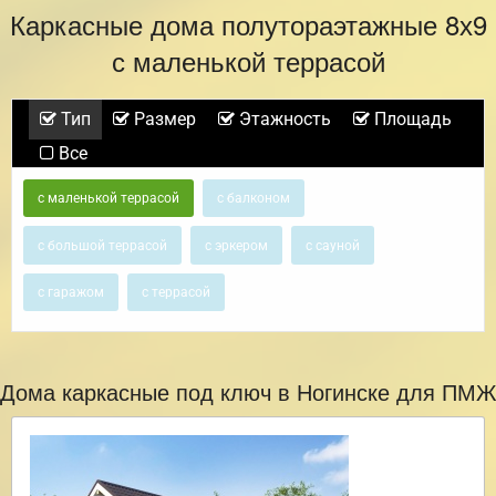
Каркасные дома полутораэтажные 8х9
с маленькой террасой
Тип
Размер
Этажность
Площадь
Все
с маленькой террасой
с балконом
с большой террасой
с эркером
с сауной
с гаражом
с террасой
Дома каркасные под ключ в Ногинске для ПМЖ