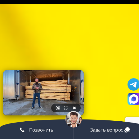
🔇
⛶
✖
Позвонить
Задать вопрос