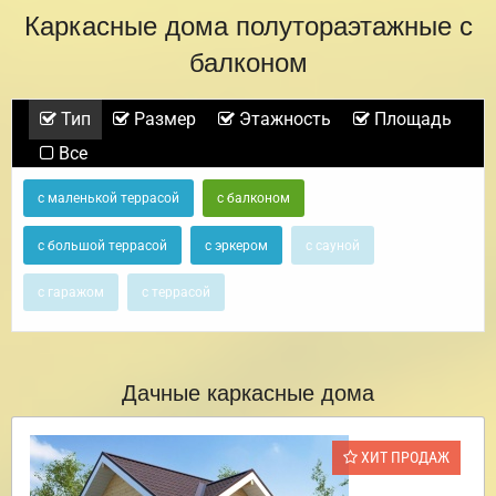
Каркасные дома полутораэтажные с
балконом
Тип
Размер
Этажность
Площадь
Все
с маленькой террасой
с балконом
с большой террасой
с эркером
с сауной
с гаражом
с террасой
Дачные каркасные дома
ХИТ ПРОДАЖ