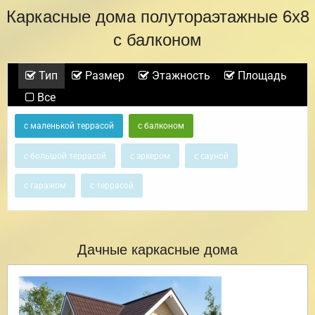
Каркасные дома полутораэтажные 6х8
с балконом
Тип
Размер
Этажность
Площадь
Все
с маленькой террасой
с балконом
с большой террасой
с эркером
с сауной
с гаражом
с террасой
Дачные каркасные дома