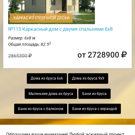
КАРКАС ИЗ СТРОГАНОЙ ДОСКИ
№115 Каркасный дом с двумя спальнями 6х8
Размер: 6х8 м
2
Общая площадь: 82.5
от 2728900
2865300
Дома из бруса 6х6
Дома из бруса 9х9
Маленькие дома из бруса
Бани из бруса
Бани из бруса с балконом
Бани из бруса с верандой
Обращаем ваше внимание! Любой эскизный проект,