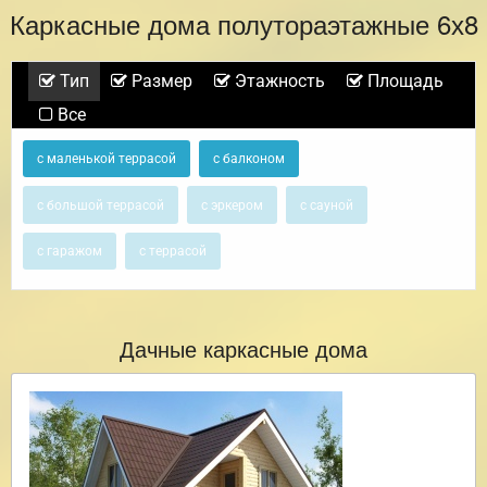
Каркасные дома полутораэтажные 6х8
Тип
Размер
Этажность
Площадь
Все
с маленькой террасой
с балконом
с большой террасой
с эркером
с сауной
с гаражом
с террасой
Дачные каркасные дома