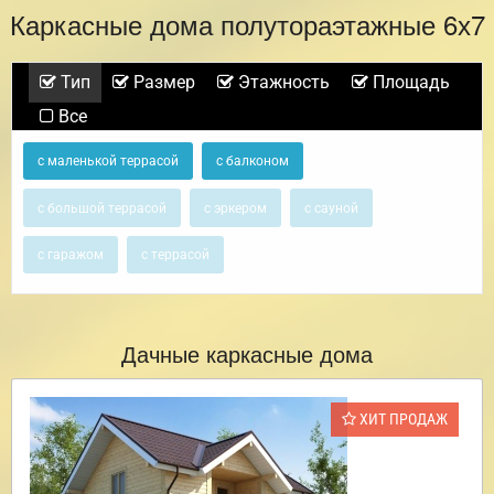
Каркасные дома полутораэтажные 6х7
Тип
Размер
Этажность
Площадь
Все
с маленькой террасой
с балконом
с большой террасой
с эркером
с сауной
с гаражом
с террасой
Дачные каркасные дома
ХИТ ПРОДАЖ