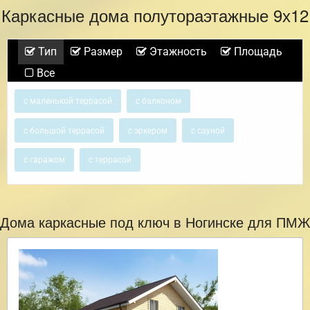
Каркасные дома полутораэтажные 9х12
Тип
Размер
Этажность
Площадь
Все
с маленькой террасой
с балконом
с большой террасой
с эркером
с сауной
с гаражом
с террасой
Дома каркасные под ключ в Ногинске для ПМЖ