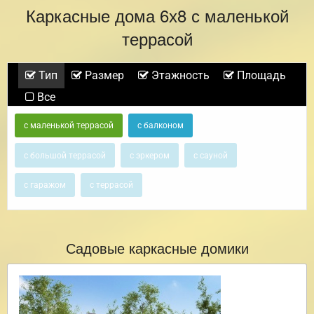
Каркасные дома 6х8 с маленькой
террасой
Тип
Размер
Этажность
Площадь
Все
с маленькой террасой
с балконом
с большой террасой
с эркером
с сауной
с гаражом
с террасой
Садовые каркасные домики