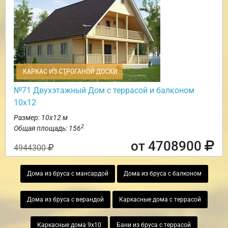
КАРКАС ИЗ СТРОГАНОЙ ДОСКИ
№71 Двухэтажный Дом с террасой и балконом
10х12
Размер: 10х12 м
2
Общая площадь: 156
от 4708900
4944300
Дома из бруса с мансардой
Дома из бруса с балконом
Дома из бруса с верандой
Каркасные дома с террасой
Каркасные дома 9х10
Бани из бруса с террасой