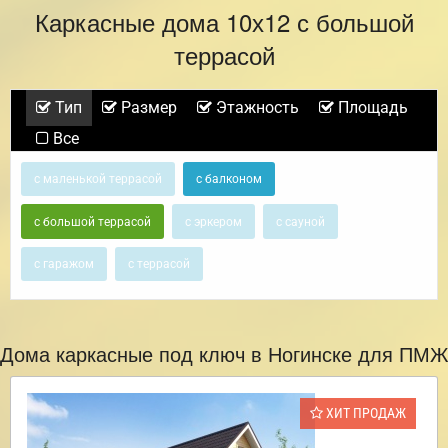
Каркасные дома 10х12 с большой
террасой
Тип
Размер
Этажность
Площадь
Все
с маленькой террасой
с балконом
с большой террасой
с эркером
с сауной
с гаражом
с террасой
Дома каркасные под ключ в Ногинске для ПМЖ
ХИТ ПРОДАЖ