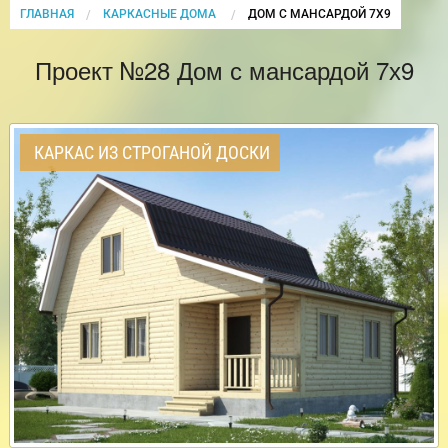
ГЛАВНАЯ
КАРКАСНЫЕ ДОМА
CURRENT:
ДОМ С МАНСАРДОЙ 7Х9
Проект №28 Дом с мансардой 7х9
КАРКАС ИЗ СТРОГАНОЙ ДОСКИ