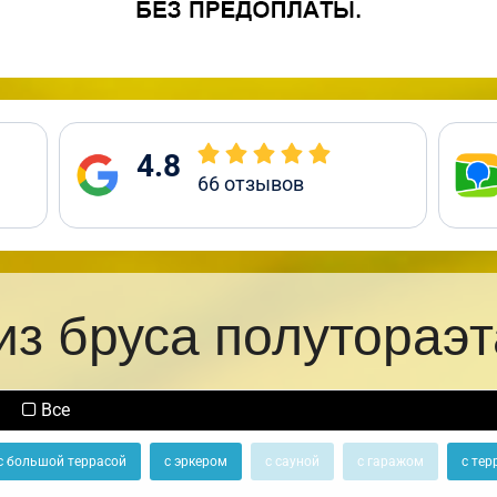
4.8
66
отзывов
из бруса полутораэ
Все
с большой террасой
с эркером
с сауной
с гаражом
с тер