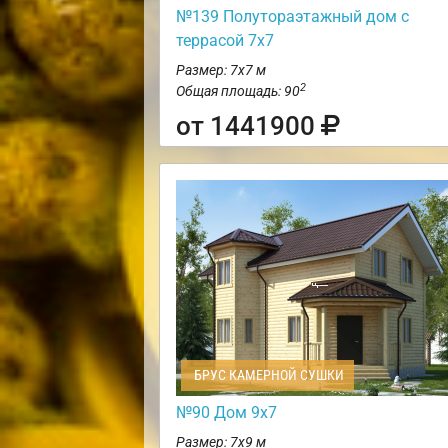
№139 Полутораэтажный дом с
террасой 7х7
Размер: 7х7 м
2
Общая площадь: 90
от 1441900
БРУС КАМЕРНОЙ СУШКИ
№90 Дом 9х7
Размер: 7х9 м