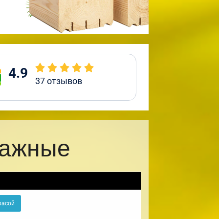
4.9
37
отзывов
тажные
расой