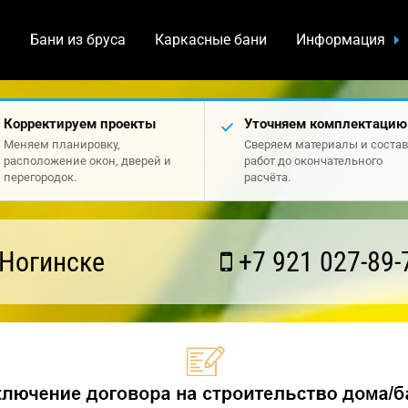
а
Бани из бруса
Каркасные бани
Информация
Корректируем проекты
Уточняем комплектацию
Меняем планировку,
Сверяем материалы и состав
расположение окон, дверей и
работ до окончательного
перегородок.
расчёта.
 Ногинске
+7 921 027-89-