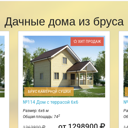
Дачные дома из бруса
ХИТ ПРОДАЖ
БРУС КАМЕРНОЙ СУШКИ
№114 Дом с террасой 6х6
№
Размер: 6х6 м
Ра
2
Общая площадь: 74
Об
от 1298900
1363800
1