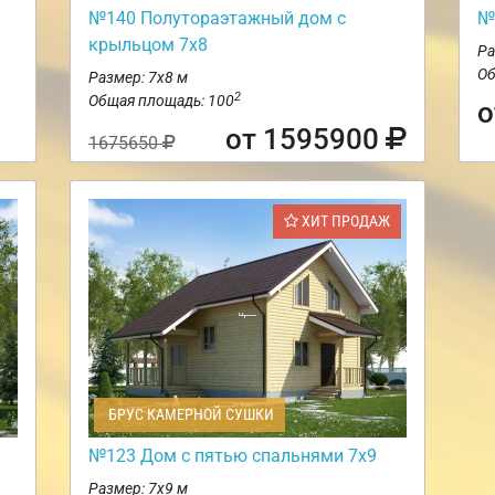
№140 Полутораэтажный дом с
№
крыльцом 7х8
Ра
Об
Размер: 7х8 м
2
Общая площадь: 100
о
от 1595900
1675650
ХИТ ПРОДАЖ
БРУС КАМЕРНОЙ СУШКИ
№123 Дом с пятью спальнями 7х9
Размер: 7х9 м