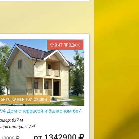
ХИТ ПРОДАЖ
БРУС КАМЕРНОЙ СУШКИ
94 Дом с террасой и балконом 6х7
змер: 6х7 м
2
щая площадь: 77
от 1342900
410000