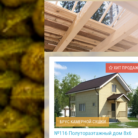
ХИТ ПРОДА
БРУС КАМЕРНОЙ СУШКИ
№116 Полутораэтажный дом 8х6