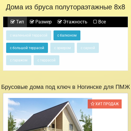
Дома из бруса полутораэтажные 8х8
Тип
Размер
Этажность
Все
с маленькой террасой
с балконом
с большой террасой
с эркером
с сауной
с гаражом
с террасой
Брусовые дома под ключ в Ногинске для ПМЖ
ХИТ ПРОДАЖ