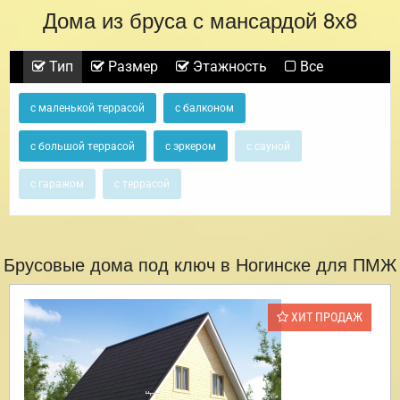
Дома из бруса с мансардой 8х8
Тип
Размер
Этажность
Все
с маленькой террасой
с балконом
с большой террасой
с эркером
с сауной
с гаражом
с террасой
Брусовые дома под ключ в Ногинске для ПМЖ
ХИТ ПРОДАЖ