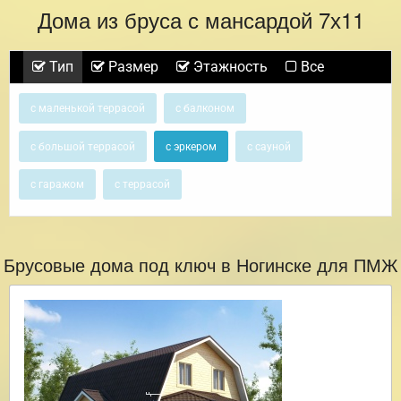
Дома из бруса с мансардой 7х11
Тип
Размер
Этажность
Все
с маленькой террасой
с балконом
с большой террасой
с эркером
с сауной
с гаражом
с террасой
Брусовые дома под ключ в Ногинске для ПМЖ