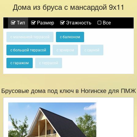
Дома из бруса с мансардой 9х11
Тип
Размер
Этажность
Все
с маленькой террасой
с балконом
с большой террасой
с эркером
с сауной
с гаражом
с террасой
Брусовые дома под ключ в Ногинске для ПМЖ