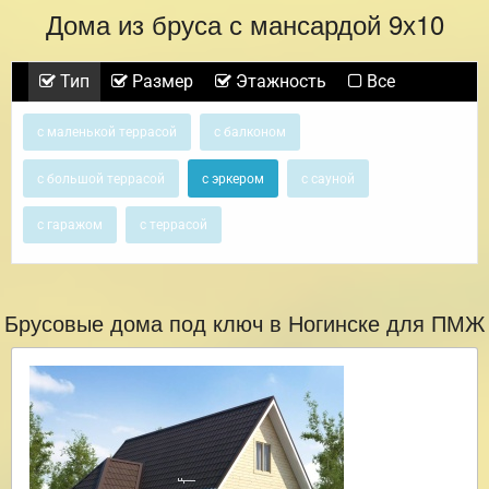
Дома из бруса с мансардой 9х10
Тип
Размер
Этажность
Все
с маленькой террасой
с балконом
с большой террасой
с эркером
с сауной
с гаражом
с террасой
Брусовые дома под ключ в Ногинске для ПМЖ