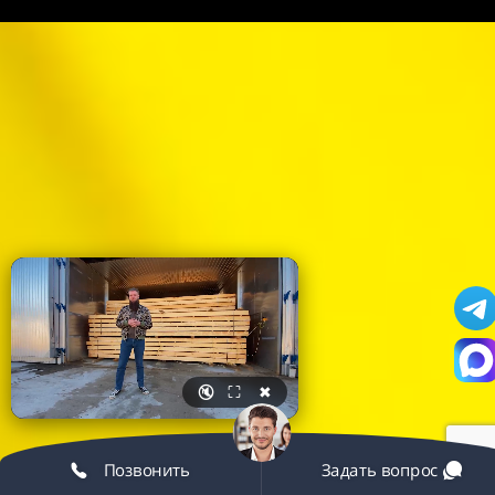
🔇
⛶
✖
Позвонить
Задать вопрос