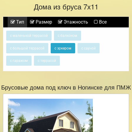
Дома из бруса 7х11
Тип
Размер
Этажность
Все
с маленькой террасой
с балконом
с большой террасой
с эркером
с сауной
с гаражом
с террасой
Брусовые дома под ключ в Ногинске для ПМЖ