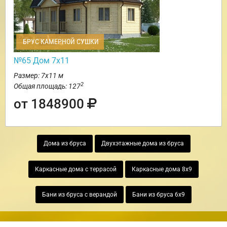
БРУС КАМЕРНОЙ СУШКИ
№65 Дом 7х11
Размер: 7х11 м
2
Общая площадь: 127
от 1848900
Дома из бруса
Двухэтажные дома из бруса
Каркасные дома с террасой
Каркасные дома 8х9
Бани из бруса с верандой
Бани из бруса 6х9