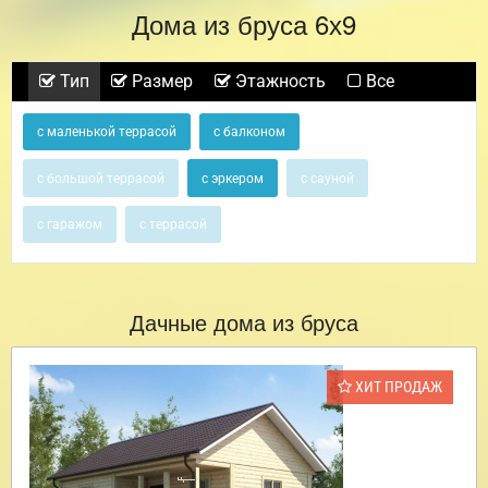
Дома из бруса 6х9
Тип
Размер
Этажность
Все
с маленькой террасой
с балконом
с большой террасой
с эркером
с сауной
с гаражом
с террасой
Дачные дома из бруса
ХИТ ПРОДАЖ